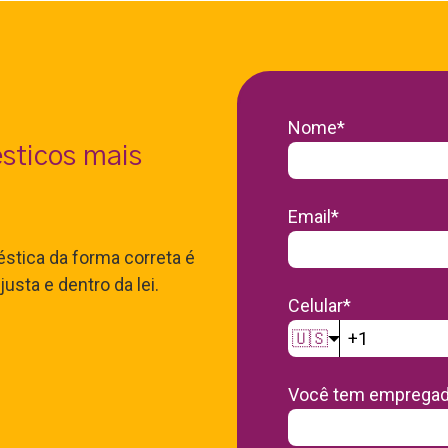
Nome
*
sticos mais
!
Email
*
stica da forma correta é
usta e dentro da lei.
Celular
*
🇺🇸
Você tem empregad